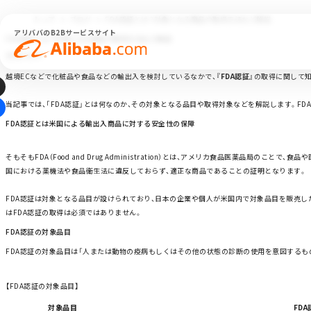
トップ
ブログ
FDA認証とは？対象となる商品や取得方法など解説
アリババのB2Bサービスサイト
FDA認証とは？対象となる商品や取得方法など解説
2026.12.01
越境ECなどで化粧品や食品などの輸出入を検討しているなかで、
『FDA認証』
の取得に関して
当記事では、「FDA認証」とは何なのか、その対象となる品目や取得対象などを解説します。F
FDA認証とは米国による輸出入商品に対する安全性の保障
そもそもFDA（Food and Drug Administration）とは、アメリカ食品医薬品局の
国における薬機法や食品衛生法に違反しておらず、適正な商品であることの証明となります。
FDA認証は対象となる品目が設けられており、日本の企業や個人が米国内で対象品目を販売し
はFDA認証の取得は必須ではありません。
FDA認証の対象品目
FDA認証の対象品目は「人または動物の疫病もしくはその他の状態の診断の使用を意図するもの
【FDA認証の対象品目】
対象品目
FD