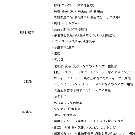
・飲料(アルコール飲料を含む)
・果物、野菜、魚、海鮮食品、卵、乳製品
・未加工農産品（食品または食品成分として使用）
・飼料、ペットフード
・食品添加物、飼料添加物
​食料・飲料​
・栄養補助食品及び食品成分、乳幼児用調整乳
・パン、スナック菓子、砂糖菓子
・食用動物（生体）
・缶詰
・タバコ
・化粧品、乳液、洗顔料などのスキンケア化粧品
・口紅、ファンデーション、コンシーラーなどのメイクアッ
・ボディークリーム、日焼け止めなどのボディーケア用品
化粧品
・シャンプー、リンス、トリートメントなどのヘアケア用品
・入浴剤や歯磨き粉などのヘルスケア用品
・香水など
・処方箋および市販薬
・ワクチン、血液製剤
医薬品
・遺伝子治療製品
・薬用シャンプー、薬用トリートメント、育毛剤など
・体温計、絆創膏や包帯、メス、ピンセットなど
・妊娠検査キット、電動車椅子、麻酔装置、輸血ポンプ、心臓