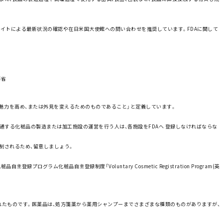
サイト
による最新状況の確認や
在日米国大使館
への問い合わせを推奨しています。FDAに関して
務省
、魅力を高め、または外見を変えるためのものであること」と定義しています。
流通する化粧品の製造または加工施設の運営を行う人は、各施設をFDAへ 登録しなければならな
規制されるため、留意しましょう。
化粧品自主登録プログラム化粧品自主登録制度「
Voluntary Cosmetic Registration Program(英
されたものです。医薬品は、処方箋薬から薬用シャンプーまでさまざまな種類のものがありますが、