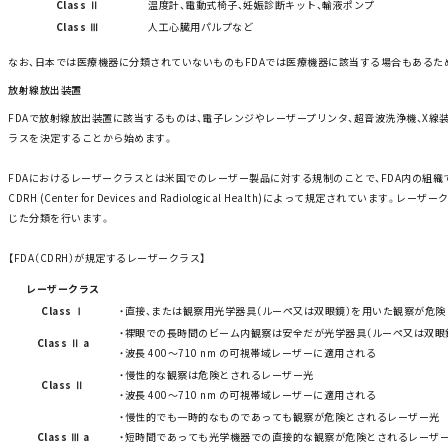
Class Ⅱ
温度計、電動式椅子、妊娠診断キット、輸液ポンプ
Class Ⅲ
人工心臓用パルプなど
なお、日本では医療機器に分類されていないものもFDAでは医療機器に該当する場合もあるた
放射線放出装置
FDAで放射線放出装置に該当するものは、電子レンジやレーザープリンタ、超音波洗浄機、X線
ラスを決定することから始めます。
FDAにおけるレーザークラスとは米国でのレーザー製品に対する規制のことで、FDA内の組織
CDRH (Center for Devices and Radiological Health)
によって規定されています。レーザー
じた分類を行います。
【FDA（CDRH）が規定するレーザークラス】
レーザークラス
Class Ⅰ
・直接、または観察用光学器具（ルーペ又は双眼鏡）を用いた観察が危
・裸眼での長時間のビーム内観察は安全だが光学器具（ルーペ又は双眼
Class Ⅱ a
・波長 400～710 nm の可視帯域レーザーに適用される
・慢性的な観察は危険とされるレーザー光
Class Ⅱ
・波長 400～710 nm の可視帯域レーザーに適用される
・慢性的でも一時的なものであっても観察が危険とされるレーザー光
Class Ⅲ a
・短時間であっても光学機器での直接的な観察が危険とされるレーザ