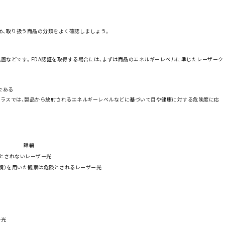
め、取り扱う商品の分類をよく確認しましょう。
装置などです。FDA認証を取得する場合には、まずは商品のエネルギーレベルに準じたレーザーク
である
クラスでは、製品から放射されるエネルギーレベルなどに基づいて目や健康に対する危険度に応
詳細
険とされないレーザー光
鏡）を用いた観察は危険とされるレーザー光
ー光