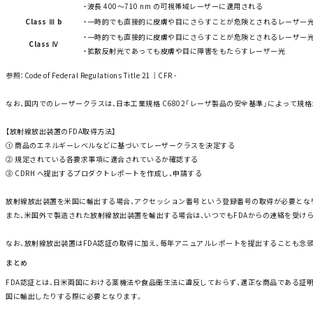
・波長 400～710 nm の可視帯域レーザーに適用される
Class Ⅲ b
・一時的でも直接的に皮膚や目にさらすことが危険とされるレーザー
・一時的でも直接的に皮膚や目にさらすことが危険とされるレーザー
Class Ⅳ
・拡散反射光であっても皮膚や目に障害をもたらすレーザー光
参照：
Code of Federal Regulations Title 21
｜CFR -
なお、国内でのレーザークラスは、日本工業規格 C6802「
レーザ製品の安全基準
」によって規格
【放射線放出装置のFDA取得方法】
① 商品のエネルギーレベルなどに基づいてレーザークラスを決定する
② 規定されている各要求事項に適合されているか確認する
③
CDRH
へ提出するプロダクトレポートを作成し、申請する
放射線放出装置を米国に輸出する場合、アクセッション番号という登録番号の取得が必要とな
また、米国外で製造された放射線放出装置を輸出する場合は、いつでもFDAからの連絡を受け
なお、放射線放出装置はFDA認証の取得に加え、毎年アニュアルレポートを提出することも念
まとめ
FDA認証とは、日米両国における薬機法や食品衛生法に違反しておらず、適正な商品である証
国に輸出したりする際に必要となります。