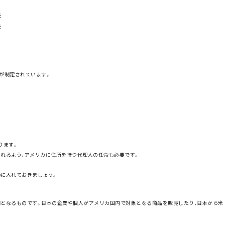
光
光
が制定されています。
ります。
られるよう、アメリカに住所を持つ代理人の任命も必要です。
頭に入れておきましょう。
明となるものです。日本の企業や個人がアメリカ国内で対象となる商品を販売したり、日本から米