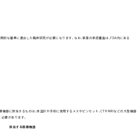
められている国際的な基準に適合した臨床研究が必要になります。なお、新薬の承認審査は、FDA内にある
で医療機器に該当するものは、体温計や手術に使用するメスやピンセット、CTやMRIなどの大型機器
く必要があります。
該当する医療機器