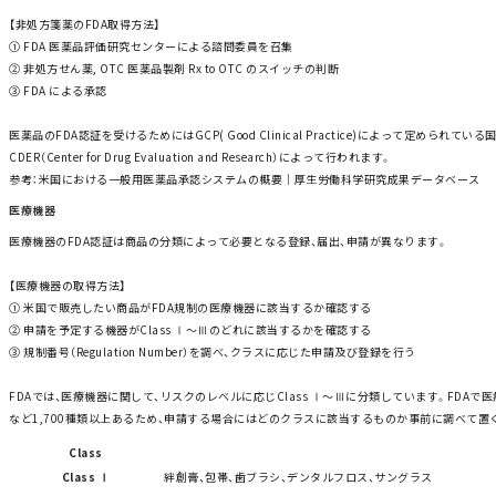
【非処方箋薬のFDA取得方法】
① FDA 医薬品評価研究センターによる諮問委員を召集
② 非処方せん薬, OTC 医薬品製剤 Rx to OTC のスイッチの判断
③ FDA による承認
医薬品のFDA認証を受けるためにはGCP( Good Clinical Practice)によって定
CDER（Center for Drug Evaluation and Research）によって行われます。
参考：
米国における一般用医薬品承認システムの概要｜
厚生労働科学研究成果データベース
医療機器
医療機器のFDA認証は商品の分類によって必要となる登録、届出、申請が異なります。
【医療機器の取得方法】
① 米国で販売したい商品がFDA規制の医療機器に該当するか確認する
② 申請を予定する機器がClass Ⅰ～Ⅲのどれに該当するかを確認する
③ 規制番号（Regulation Number）を調べ、クラスに応じた申請及び登録を行う
FDAでは、医療機器に関して、リスクのレベルに応じClass Ⅰ～Ⅲに分類しています。FDA
など1,700種類以上あるため、申請する場合にはどのクラスに該当するものか事前に調べて置
Class
Class Ⅰ
絆創膏、包帯、歯ブラシ、デンタルフロス、サングラス