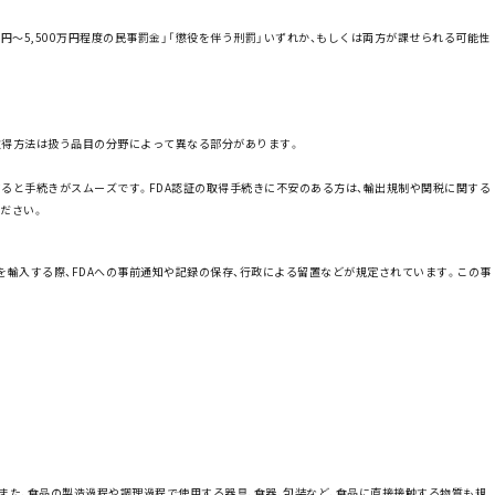
万円～5,500万円程度の民事罰金」「懲役を伴う刑罰」いずれか、もしくは両方が課せられる可能性
取得方法は扱う品目の分野によって異なる部分があります。
すると手続きがスムーズです。FDA認証の取得手続きに不安のある方は、輸出規制や関税に関する
ださい。
を輸入する際、FDAへの事前通知や記録の保存、行政による留置などが規定されています。この事
また、食品の製造過程や調理過程で使用する器具、食器、包装など、食品に直接接触する物質も規