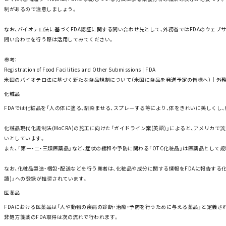
制があるので注意しましょう。
なお、バイオテロ法に基づくFDA認証に関する問い合わせ先として、外務省では
FDAのウェブ
問い合わせを行う際は活用してみてください。
参考：
Registration of Food Facilities and Other Submissions
| FDA
米国のバイオテロ法に基づく新たな食品規制について（米国に食品を発送予定の皆様へ）
｜外
化粧品
FDAでは化粧品を「人の体に塗る、馴染ませる、スプレーする等により、体をきれいに美しくし
化粧品現代化規制法(MoCRA)の施工に向けた「
ガイドライン案(英語)
」によると、アメリカで
いとしています。
また、「第一・二・三類医薬品」など、症状の緩和や予防に関わる「OTC化粧品」は医薬品として
なお、化粧品製造・梱包・配送などを行う業者は、化粧品や成分に関する情報をFDAに報告する
語)
」への登録が推奨されています。
医薬品
FDAにおける医薬品は「人や動物の疾病の診断・治療・予防を行うために与える薬品」と定義
非処方箋薬のFDA取得は次の流れで行われます。