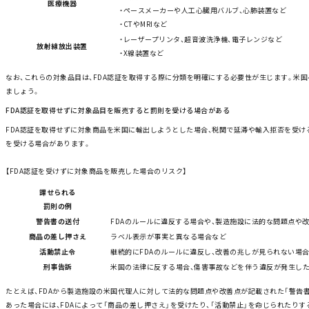
医療機器
・ペースメーカーや人工心臓用バルブ、心肺装置など
・CTやMRIなど
・レーザープリンタ、超音波洗浄機、電子レンジなど
放射線放出装置
・X線装置など
なお、これらの対象品目は、FDA認証を取得する際に分類を明確にする必要性が生じます。米
ましょう。
FDA認証を取得せずに対象品目を販売すると罰則を受ける場合がある
FDA認証を取得せずに対象商品を米国に輸出しようとした場合、税関で延滞や輸入拒否を受け
を受ける場合があります。
【FDA認証を受けずに対象商品を販売した場合のリスク】
課せられる
罰則の例
​警告書の送付
FDAのルールに違反する場合や、製造施設に法的な問題点や
商品の差し押さえ
ラベル表示が事実と異なる場合など
活動禁止令
継続的にFDAのルールに違反し、改善の兆しが見られない場
刑事告訴
米国の法律に反する場合、傷害事故などを伴う違反が発生した
たとえば、FDAから製造施設の米国代理人に対して法的な問題点や改善点が記載された「警告
あった場合には、FDAによって「商品の差し押さえ」を受けたり、「活動禁止」を命じられたりす