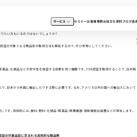
サービス
セミナー
お客様事例
お役立ち資料
ブログ
会
知りたい方もいるのではないでしょうか？
DA認証の対象となる商品別の取得方法も解説するので、ぜひ参考にしてください。
ことで、食品や医薬品、化粧品などの安全性を保証する役割を持つ機関です。FDA認証を取得することで、日米両
たり、日本から米国に輸出したりする際に必要です。なお、アメリカ以外の国への輸出入において
」です。具体的には、食料・飲料・化粧品・医薬品・医療機器・放射線放出装置などが該当します。
A認証の対象品目に含まれる具体的な商品例