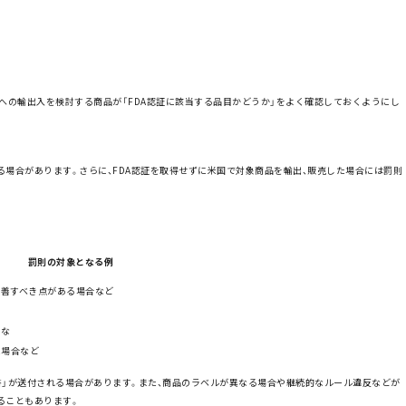
国への輸出入を検討する商品が「FDA認証に該当する品目かどうか」をよく確認しておくようにし
る場合があります。さらに、FDA認証を取得せずに米国で対象商品を輸出、販売した場合には罰則
罰則の対象となる例
改善すべき点がある場合など
合な
場合など​
書」が送付される場合があります。また、商品のラベルが異なる場合や継続的なルール違反などが
ることもあります。