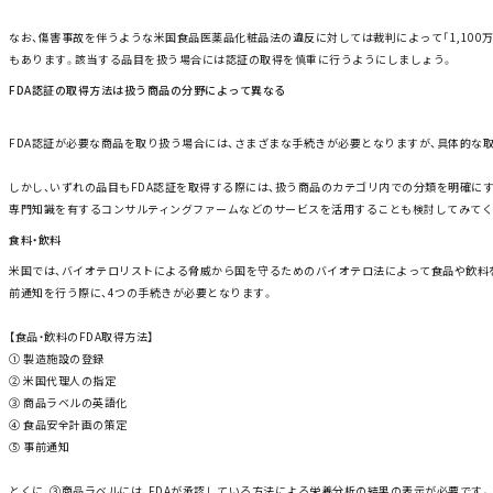
なお、傷害事故を伴うような
米国食品医薬品化粧品法の違反
に対しては裁判によって「1,100
もあります。該当する品目を扱う場合には認証の取得を慎重に行うようにしましょう。
FDA認証の取得方法は扱う商品の分野によって異なる
FDA認証が必要な商品を取り扱う場合には、さまざまな手続きが必要となりますが、具体的な
しかし、いずれの品目もFDA認証を取得する際には、扱う商品のカテゴリ内での分類を明確に
専門知識を有するコンサルティングファームなどのサービスを活用することも検討してみてく
食料・飲料
米国では、バイオテロリストによる脅威から国を守るための
バイオテロ法
によって食品や飲料
前通知を行う際に、4つの手続きが必要となります。
【食品・飲料のFDA取得方法】
① 製造施設の登録
② 米国代理人の指定
③ 商品ラベルの英語化
④ 食品安全計画の策定
⑤ 事前通知
とくに、③商品ラベルには、FDAが承認している方法による栄養分析の結果の表示が必要です。