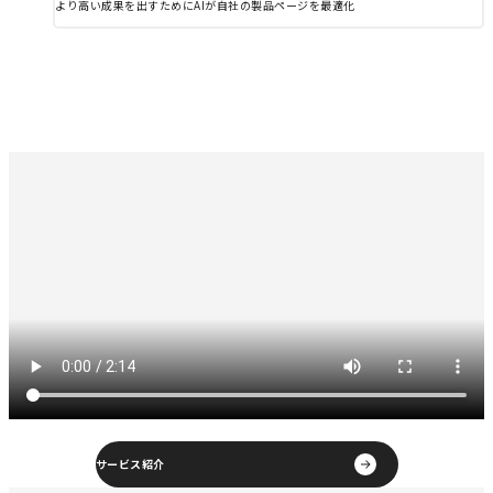
より高い成果を出すためにAIが自社の製品ページを最適化
Introduction
Introduction
Movie
Movie
動画で詳しく見る
サービス紹介