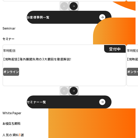
お客様事例一覧
Seminar
Seminar
セミナー
受付中
常時配信
常時配
【常時配信】海外展開失敗の3大要因を徹底解説！
【常時
オンライン
オンラ
セミナー一覧
White Paper
White Paper
お役立ち資料
人気の資料
選
3