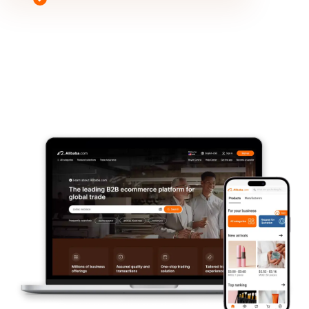
Alibaba.comとは
Alibaba.comとは
日本にいながら
世界中のバイヤーからの
問い合わせを獲得できる
Alibaba.comは世界最大級のビジネスマッチングツールです。Alibaba.comに出展すること
で、日本にいながら世界中のバイヤーから問い合わせを獲得でき、新規顧客との商談機会を創
出することが可能です。