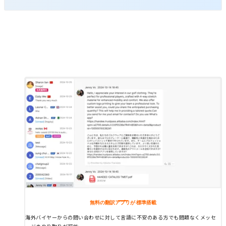
Functions
Functions
すぐにはじめられる機能
無料の翻訳アプリが
標準搭載
海外バイヤーからの問い合わせに対して言語に不安のある方でも問題なくメッセ