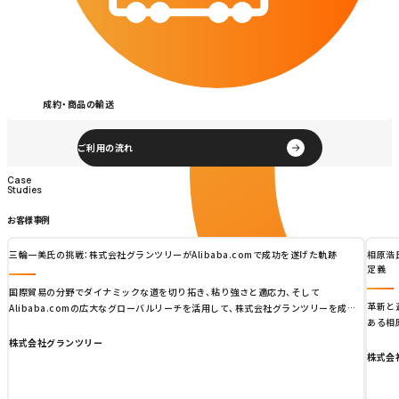
成約・商品の輸送
ご利用の流れ
Case
Case
Studies
Studies
お客様事例
三輪一美氏の挑戦：株式会社グランツリーがAlibaba.comで成功を遂げた軌跡
相原浩
定義
国際貿易の分野でダイナミックな道を切り拓き、粘り強さと適応力、そして
革新と
Alibaba.comの広大なグローバルリーチを活用して、株式会社グランツリーを成功
ある相
に導いてきた三輪和美氏。小さな一歩から始まり、日本のサプライヤーコミュニティ
り開い
の中心的な存在へと成長した彼女の物語は、Eコマースの変革力を示す証となってい
株式会社グランツリー
イズネ
ます。
株式会
のよう