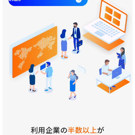
利用企業の
半数以上
が