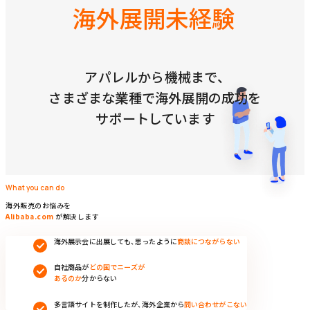
海外展開未経験
アパレルから機械まで、
さまざまな業種で海外展開の成功を
サポートしています
What you can do
海外販売のお悩みを
Alibaba.com
Alibaba.com
が解決します
海外展示会に出展しても、思ったように
商談につながらない
自社商品が
どの国でニーズが
あるのか
分からない
多言語サイトを制作したが、海外企業から
問い合わせがこない