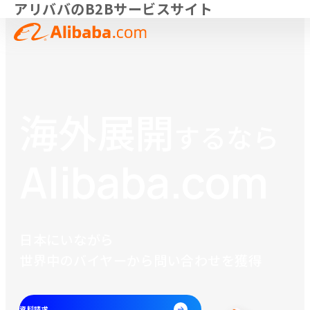
アリババのB2Bサービスサイト
海外展開
海外展開
するなら
するなら
Alibaba.com
Alibaba.com
日本にいながら
世界中のバイヤーから問い合わせを獲得
資料請求