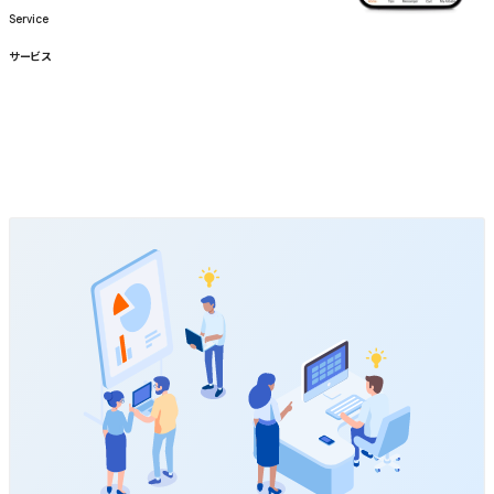
Service
Service
サービス
Feature
01