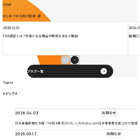
ブログ
はじめての方向け記事
選
3
2026.12.01
2024.1
FDA認証とは？対象となる商品や取得方法など解説
越境E
ブログ一覧
Topics
Topics
トピックス
2026.04.03
お知らせ
日本食糧新聞社主催 「FABEX東京2026」 にAlibaba.com日本事業責任者江村が登壇
2025.09.17
お知らせ