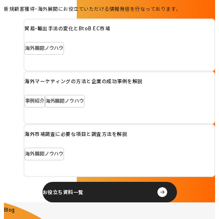
新規顧客獲得・海外展開にお役立ていただける情報発信を行なっております。
貿易・輸出手法の変化とBtoB EC市場
海外展開ノウハウ
海外マーケティングの方法と企業の成功事例を解説
事例紹介
海外展開ノウハウ
海外市場調査に必要な項目と調査方法を解説
海外展開ノウハウ
お役立ち資料一覧
Blog
Blog