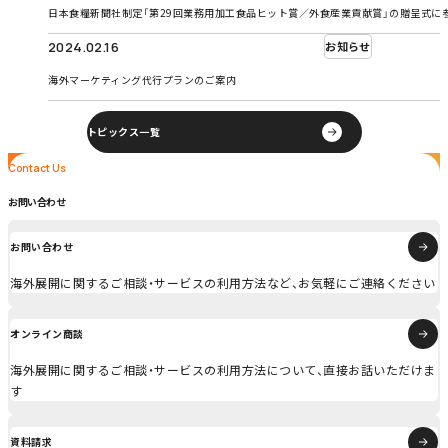
日本食糧新聞社制定「第29回業務用加工食品ヒット賞／外食産業貢献賞」の贈呈式に
2024.02.16
お知らせ
海外マーケティング代行プランのご案内
トピックス一覧
Contact Us
Contact Us
お問い合わせ
お問い合わせ
海外展開に関するご相談・サービスの利用方法など、お気軽にご連絡ください
オンライン商談
海外展開に関するご相談・サービスの利用方法について、直接お話いただけま
す
資料請求