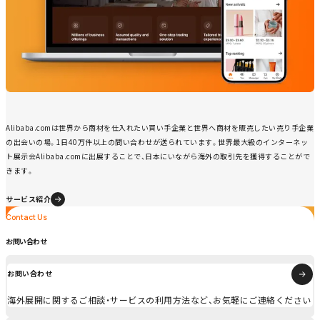
Alibaba.comは世界から商材を仕入れたい買い手企業と世界へ商材を販売したい売り手企業
の出会いの場。1日40万件以上の問い合わせが送られています。世界最大級のインターネッ
ト展示会Alibaba.comに出展することで、日本にいながら海外の取引先を獲得することがで
きます。
サービス紹介
Contact Us
Contact Us
お問い合わせ
お問い合わせ
海外展開に関するご相談・サービスの利用方法など、お気軽にご連絡ください