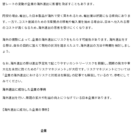
替レートの変動が企業の海外進出に影響を及ぼすこともあります。
円安の場合、輸出した日本製品が海外で安く買われるため、輸出業は好調になる傾向にありま
す。一方で、コスト削減のための生産拠点の移転や輸入業を始める場合は、日本へ仕入れる際
のコストが高くなるため、海外進出の恩恵を受けにくくなります。
海外の情勢によって、企業の海外進出にリスクをもたらす可能性があります。海外進出をす
る際は、自社の目的に加えて現地の状況を踏まえた上で、海外進出の方法や時期を検討しまし
ょう。
なお、海外進出の際は進出予定先で起こりやすいカントリーリスクを把握し、問題の発生や重
大化を未然に防ぐための「リスクマネジメント」が大切です。リスクマネジメントについては
「企業の海外進出におけるリスクと対処法を解説」の記事でも解説しているので、参考にして
みてください。
海外進出に成功した企業の事例
海外進出を行い、販路の拡大や利益の向上につなげている日本企業があります。
【海外進出に成功した企業の事例】
企業