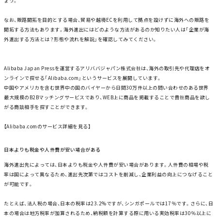
ょう。
なお、販路開拓を目的とする場合、貿易や越境ECを利用して拠点を設けずに海外への販路を
開拓する方法もあります。海外進出にはどのような方法があるのか知りたい人は「企業が海
外進出する方法とは？形態や流れを解説」を確認してみてください。
Alibaba Japan Pressを運営するアリババジャパン株式会社は、海外の取引先や代理店をオ
ンラインで探せる「Alibaba.com」というサービスを展開しています。
中国やアメリカを含む世界中の国のバイヤーから日間30万件以上の問い合わせのある世界
最大規模のB2Bマッチングサービスであり、WEB上に商品を掲載することで貴社商品を欲し
がる商談相手を探すことができます。
​
【Alibaba.comのサービス詳細を見る】
日本よりも税金や人件費が安い場合がある
海外進出先によっては、日本よりも税金や人件費が安い場合があります。人件費の相場や税
率は国によって異なるため、進出先次第ではコストを削減し、企業利益の向上につなげること
が可能です。
たとえば、法人税の場合、日本の税率は23.2%ですが、シンガポールでは17％です。さらに、日
本の場合は地方税率が加算されるため、納税額を計算する際に用いる実効税率は30％以上に