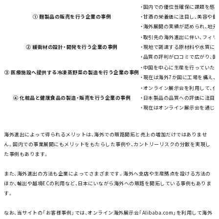
・国内での優位性確保に課題を感
① 麹製品の販売を行う企業の事例
・甘酒の栄養価に注目し、美容や
・海外展開の実績が認められ、地
・取引先の海外進出に伴い、フィ
② 緩衝材の設計・開発を行う企業の事例
・現地で調達する原材料や水質に
・品質の評判が口コミで広がり、
・中国を中心に生産を行っていた
③ 医療施設へ提供する冷凍蒸野菜の製造を行う企業の事例
・現在は海外7か国に工場を構え、
・オンライン展示会を利用して、
④ 化粧品と健康食品の製造・販売を行う企業の事例
・日本製品の品質への評価に注目し「Ja
・現在はオンライン展示会を通じて
海外進出によって得られるメリットは、海外での販路開拓と売上の増加だけではありませ
ん。国内での事業展開にもメリットをもたらした事例や、カントリーリスクの分散を実現し
た事例もあります。
また、海外進出の方法も企業によってさまざまです。海外へ支店や生産拠点を設ける方法の
ほか、輸出や越境ECの利用など、日本にいながら海外への販路を開拓している事例もありま
す。
なお、当サイトの「
お客様事例
」では、オンライン海外展示会「Alibaba.com」を利用して海外