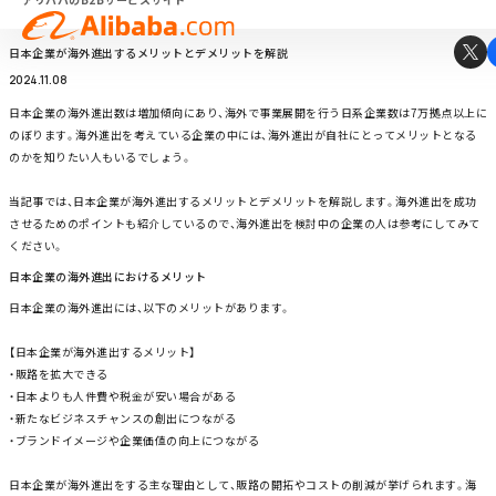
トップ
ブログ
日本企業が海外進出するメリットとデメリットを解説
日本企業が海外進出するメリットとデメリットを解説
2024.11.08
日本企業の海外進出数は増加傾向にあり、海外で事業展開を行う日系企業数は7万拠点以上に
のぼります。海外進出を考えている企業の中には、海外進出が自社にとってメリットとなる
のかを知りたい人もいるでしょう。
当記事では、日本企業が海外進出するメリットとデメリットを解説します。海外進出を成功
させるためのポイントも紹介しているので、海外進出を検討中の企業の人は参考にしてみて
ください。
日本企業の海外進出におけるメリット
日本企業の海外進出には、以下のメリットがあります。
【日本企業が海外進出するメリット】
・販路を拡大できる
・日本よりも人件費や税金が安い場合がある
・新たなビジネスチャンスの創出につながる
・ブランドイメージや企業価値の向上につながる
日本企業が海外進出をする主な理由として、販路の開拓やコストの削減が挙げられます。海