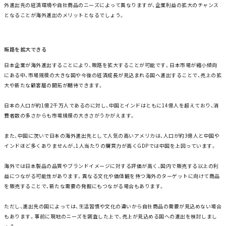
外進出先の経済環境や自社商品のニーズによって異なりますが、企業利益の拡大のチャンス
となることが海外進出のメリットとなるでしょう。
販路を拡大できる
日本企業が海外進出することにより、販路を拡大することが可能です。日本市場が縮小傾向
にある中、市場規模の大きな国や今後の経済成長が見込まれる国へ進出することで、売上の拡
大や新たな顧客層の開拓が期待できます。
日本の人口が約1億2千万人であるのに対し、中国とインドはともに14億人を超えており、消
費者数の多さからも市場規模の大きさがうかがえます。
また、中国に次いで日本の海外進出先として人気の高いアメリカは、人口が約3億人と中国や
インドほど多くありませんが、1人当たりの購買力が高くGDPでは中国を上回っています。
海外では日本製品の品質やブランドイメージに対する評価が高く、国内で販売する以上の利
益につながる可能性があります。異なる文化や価値観を持つ海外のターゲットに向けて商品
を販売することで、新たな需要の発掘にもつながる場合もあります。
ただし、進出先の国によっては、生活習慣や文化の違いから自社商品の需要が見込めない場合
もあります。事前に現地のニーズを調査した上で、売上が見込める国への進出を検討しまし