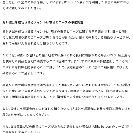
進出を行った企業の事例を紹介しています。オンライン展示会を利用した事例に興味がある
方は確認してみてください。
海外進出を成功させるポイントは市場とニーズの事前調査
海外進出を成功させるポイントは、現地の市場とニーズに関する事前調査です。日本と海外
では生活環境や顧客のニーズが異なる場合があるため、日本で売れている商品やサービスが、
海外でも受け入れられるとは限らないためです。
たとえば、宗教への信仰心の強い地域では食べられる食材に制限がある場合があり、禁止食材
を使用した商品を現地で販売することは困難です。また、すでに競合が多数進出している国
では新たな価値を提供することが難しいため、現地顧客のニーズに加えて競合他社の状況も
確認することが望ましいです。
調査や計画が曖昧な状態で海外進出をした場合、思い通りに売上を伸ばせないことや、経営状
況の悪化により事業撤退のリスクも高まります。現地の市場調査をもとに、自社の強みを踏
まえて明確な事業計画を立てることで、海外進出の成功につながりやすくなるでしょう。
なお、海外の市場調査の方法を詳しく知りたい人は「海外市場調査に必要な項目と調査方法を
解説」を参考にしてみてください。
また、自社商品がどの市場にニーズがあるのか調査したい場合は、Alibaba.comのサービス利
用を検討してみてください。