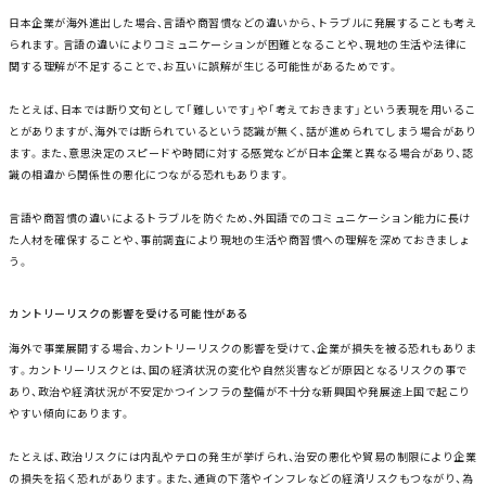
日本企業が海外進出した場合、言語や商習慣などの違いから、トラブルに発展することも考え
られます。言語の違いによりコミュニケーションが困難となることや、現地の生活や法律に
関する理解が不足することで、お互いに誤解が生じる可能性があるためです。
たとえば、日本では断り文句として「難しいです」や「考えておきます」という表現を用いるこ
とがありますが、海外では断られているという認識が無く、話が進められてしまう場合があり
ます。また、意思決定のスピードや時間に対する感覚などが日本企業と異なる場合があり、認
識の相違から関係性の悪化につながる恐れもあります。
言語や商習慣の違いによるトラブルを防ぐため、外国語でのコミュニケーション能力に長け
た人材を確保することや、事前調査により現地の生活や商習慣への理解を深めておきましょ
う。
カントリーリスクの影響を受ける可能性がある
海外で事業展開する場合、カントリーリスクの影響を受けて、企業が損失を被る恐れもありま
す。カントリーリスクとは、国の経済状況の変化や自然災害などが原因となるリスクの事で
あり、政治や経済状況が不安定かつインフラの整備が不十分な新興国や発展途上国で起こり
やすい傾向にあります。
たとえば、政治リスクには内乱やテロの発生が挙げられ、治安の悪化や貿易の制限により企業
の損失を招く恐れがあります。また、通貨の下落やインフレなどの経済リスクもつながり、為