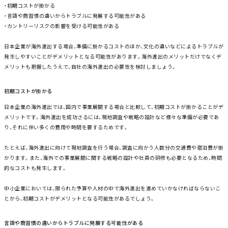
・初期コストが掛かる
・言語や商習慣の違いからトラブルに発展する可能性がある
・カントリーリスクの影響を受ける可能性がある
日本企業が海外進出する場合、準備に掛かるコストのほか、文化の違いなどによるトラブルが
発生しやすいことがデメリットとなる可能性があります。海外進出のメリットだけでなくデ
メリットも把握したうえで、自社の海外進出の必要性を検討しましょう。
初期コストが掛かる
日本企業の海外進出では、国内で事業展開する場合と比較して、初期コストが掛かることがデ
メリットです。海外進出を成功さるには、現地調査や戦略の設計など様々な準備が必要であ
り、それに伴い多くの費用や時間を要するためです。
たとえば、海外進出に向けて現地調査を行う場合、調査に向かう人数分の交通費や宿泊費が掛
かります。また、海外での事業展開に関する戦略の設計や社員の研修も必要となるため、時間
的なコストも発生します。
中小企業においては、限られた予算や人材の中で海外進出を進めていかなければならないこ
とから、初期コストがデメリットとなる可能性があるでしょう。
言語や商習慣の違いからトラブルに発展する可能性がある