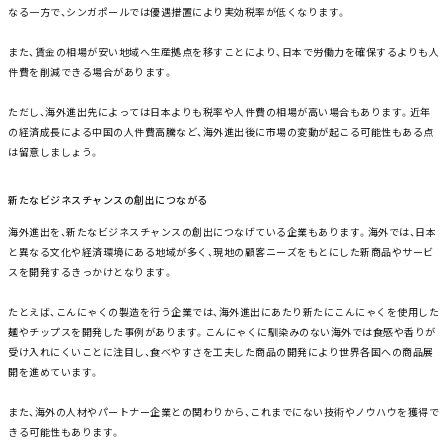
なる一方で、シンガポールでは優遇措置により実効税率が低くなります。
また、賃金の相場が安い地域へ生産拠点を移すことにより、日本で労働力を確保するよりも人
件費を削減できる場合があります。
ただし、海外進出先によっては日本よりも税率や人件費の相場が高い場合もあります。近年
の経済成長による中国の人件費高騰など、海外進出後に市場の変動が起こる可能性もある点
は留意しましょう。
新たなビジネスチャンスの創出につながる
海外進出を、新たなビジネスチャンスの創出につなげている企業もあります。海外では、日本
と異なる文化や経済環境にある地域が多く、現地の顧客ニーズをもとにした新商品やサービ
スを開発するきっかけとなります。
たとえば、こんにゃくの製造を行う企業では、海外進出にあたり新たにこんにゃくを使用した
麺やチップスを開発した事例があります。こんにゃくに馴染みのない海外では食感や香りが
受け入れにくいことに注目し、食べやすさを工夫した商品の開発により世界各国への商品展
開を進めています。
また、海外の人材やパートナー企業との関わりから、これまでにない技術やノウハウを獲得で
きる可能性もあります。