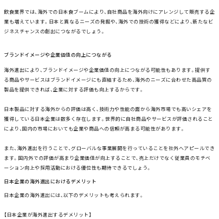
飲食業界では、海外での日本食ブームにより、自社商品を海外向けにアレンジして販売する企
業も増えています。日本と異なるニーズの発掘や、海外での技術の獲得などにより、新たなビ
ジネスチャンスの創出につながるでしょう。
ブランドイメージや企業価値の向上につながる
海外進出により、ブランドイメージや企業価値の向上につながる可能性もあります。提供す
る商品やサービスはブランドイメージにも直結するため、海外のニーズに合わせた高品質の
製品を提供できれば、企業に対する評価も向上するからです。
日本製品に対する海外からの評価は高く、技術力や性能の面から海外市場でも高いシェアを
獲得している日本企業は数多く存在します。世界的に自社商品やサービスが評価されること
により、国内の市場においても企業や商品への信頼が高まる可能性があります。
また、海外進出を行うことで、グローバルな事業展開を行っていることを社外へアピールでき
ます。国内外での評価が高まり企業価値が向上することで、売上だけでなく従業員のモチベ
ーション向上や採用活動における優位性も期待できるでしょう。
日本企業の海外進出におけるデメリット
日本企業の海外進出には、以下のデメリットも考えられます。
【日本企業が海外進出するデメリット】