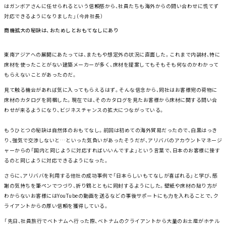
はガンボアさんに任せられるという信頼感から、社員たちも海外からの問い合わせに慌てず
対応できるようになりました」（今井社長）
商機拡大の秘訣は、おためしとおもてなしにあり
東南アジアへの展開にあたっては、またもや想定外の状況に直面した。これまで内装材、特に
床材を使ったことがない建築メーカーが多く、床材を提案してもそもそも何なのかわかって
もらえないことがあったのだ。
見て触る機会があれば気に入ってもらえるはず。そんな信念から、同社はお客様宛の荷物に
床材のカタログを同梱した。現在では、そのカタログを見たお客様から床材に関する問い合
わせが来るようになり、ビジネスチャンスの拡大につながっている。
もうひとつの秘訣は自然体のおもてなし。前回は初めての海外貿易だったので、白黒はっき
り、強気で交渉しないと…といった気負いがあったそうだが、アリババのアカウントマネージ
ャーからの「国内と同じように対応すればいいんですよ」という言葉で、日本のお客様に接す
るのと同じように対応できるようになった。
さらに、アリババを利用する他社の成功事例で「日本らしいもてなしが喜ばれる」と学び、感
謝の気持ちを筆ペンでつづり、折り鶴とともに同封するようにした。壁紙や床材の貼り方が
わからないお客様にはYouTubeの動画を送るなどの事後サポートにも力を入れることで、ク
ライアントからの厚い信頼を獲得している。
「先日、社員旅行でベトナムへ行った際、ベトナムのクライアントから大量のお土産がホテル