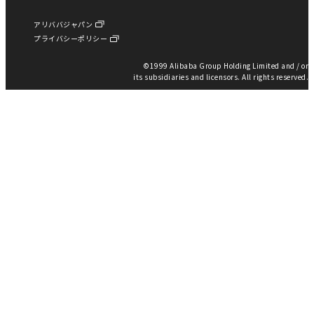
アリババジャパン
プライバシーポリシー
©︎1999 Alibaba Group Holding Limited and / or
its subsidiaries and licensors. All rights reserved.