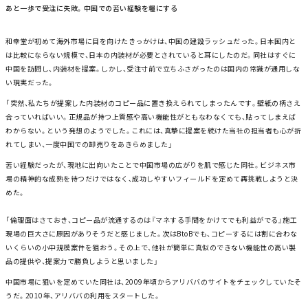
あと一歩で受注に失敗。中国での苦い経験を糧にする
和幸堂が初めて海外市場に目を向けたきっかけは、中国の建設ラッシュだった。日本国内と
は比較にならない規模で、日本の内装材が必要とされていると耳にしたのだ。同社はすぐに
中国を訪問し、内装材を提案。しかし、受注寸前で立ちふさがったのは国内の常識が通用しな
い現実だった。
「突然、私たちが提案した内装材のコピー品に置き換えられてしまったんです。壁紙の柄さえ
合っていればいい。正規品が持つ上質感や高い機能性がともなわなくても、貼ってしまえば
わからない。という発想のようでした。これには、真摯に提案を続けた当社の担当者も心が折
れてしまい、一度中国での卸売りをあきらめました」
苦い経験だったが、現地に出向いたことで中国市場の広がりを肌で感じた同社。ビジネス市
場の精神的な成熟を待つだけではなく、成功しやすいフィールドを定めて再挑戦しようと決
めた。
「倫理面はさておき、コピー品が流通するのは『マネする手間をかけてでも利益がでる』施工
現場の巨大さに原因がありそうだと感じました。次はBtoBでも、コピーするには割に合わな
いくらいの小中規模案件を狙おう。その上で、他社が簡単に真似のできない機能性の高い製
品の提供や、提案力で勝負しようと思いました」
中国市場に狙いを定めていた同社は、2009年頃からアリババのサイトをチェックしていたそ
うだ。2010年、アリババの利用をスタートした。