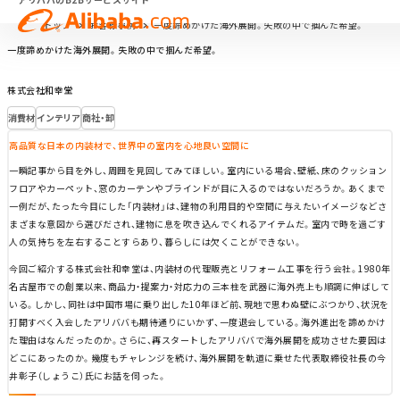
トップ
お客様事例
一度諦めかけた海外展開。失敗の中で掴んだ希望。
一度諦めかけた海外展開。失敗の中で掴んだ希望。
株式会社和幸堂
消費材
インテリア
商社・卸
高品質な日本の内装材で、世界中の室内を心地良い空間に
一瞬記事から目を外し、周囲を見回してみてほしい。室内にいる場合、壁紙、床のクッション
フロアやカーペット、窓のカーテンやブラインドが目に入るのではないだろうか。あくまで
一例だが、たった今目にした「内装材」は、建物の利用目的や空間に与えたいイメージなどさ
まざまな意図から選びだされ、建物に息を吹き込んでくれるアイテムだ。室内で時を過ごす
人の気持ちを左右することすらあり、暮らしには欠くことができない。
今回ご紹介する株式会社和幸堂は、内装材の代理販売とリフォーム工事を行う会社。1980年
名古屋市での創業以来、商品力・提案力・対応力の三本柱を武器に海外売上も順調に伸ばして
いる。しかし、同社は中国市場に乗り出した10年ほど前、現地で思わぬ壁にぶつかり、状況を
打開すべく入会したアリババも期待通りにいかず、一度退会している。海外進出を諦めかけ
た理由はなんだったのか。さらに、再スタートしたアリババで海外展開を成功させた要因は
どこにあったのか。幾度もチャレンジを続け、海外展開を軌道に乗せた代表取締役社長の今
井彰子（しょうこ）氏にお話を伺った。