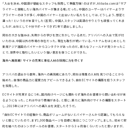
「入会を決め、中国語が堪能なスタッフも採用して準備万端！ のはずが、Alibaba.comは『サプ
ライヤーと接触したい海外バイヤーが集まる場』だった。中国のユーザーはバイヤーよりサ
プライヤーのほうが多く、中国のバイヤーと出会いたい私たちとしては、どうしよう、想定と
違った！ というのが本音でした（苦笑）。中国人スタッフは英語のやりとりも頑張ってくれま
したが、会社として十分サポートできず1年で退会しました」
同社の大きな強みは、失敗からの学びを次に生かしている点だ。アリババへの入会で気が付
いたのは、中国以外の市場の存在だった。現在も取引が続いている、ベトナムをはじめとした
東南アジア諸国のバイヤーからコンタクトがあったのだ。新たなフィールドが見つかったこ
とで、世界中と取引したいという強い意志を保つことができた。
海外へ再挑戦！ サイトの充実と専任人材の採用に力を尽くす
アリババの退会から数年。海外への再挑戦にあたり、同社は専属の人材を見つけることから
始めた。自慢の商品力と提案力をアピールできるよう、自社ECサイトの構築を担うスタッフ
を採用した。
ECサイトが充実するにつれ、国内向けページにも関わらず海外のお客様から問い合わせが来
るようになった。これはやはり商機がある。と感じ、新たに海外向けサイトの構築をスタート
し、2015年にはアリババへの再入会を決定したそうだ。
「自社ECサイトでの経験から、商品ボリュームがないとバイヤーさんから認識してもらえな
いと感じていたので、まず1,000製品ページを目標に毎日こつこつアップしました。初めて契
約を結べたのはシンガポールのお客様。スタートから３ヶ月後くらいだったと思いますが、