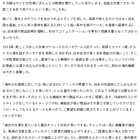
その間はサイトの充実にほとんどの時間を費やしていた気がします。地道な作業ですが、今
度こそ本気で売りたいという思いでしたね」
続いて、海外とのやりとりを任せられるスタッフを探した。英語が使えるだけではなく日本
語も堪能、さらに学ぶ意欲を備える人材という高い条件を掲げていた。お客様へ提案するに
は、日本語の商品説明を理解し、社内でコミュニケーションを重ねて知識を蓄えなくてはなら
ないからだ。
2016年、新しく入社した社員がペルー人のガンボア・ルル氏だった。英語とスペイン語、ポル
トガル語を話すガンボア氏を採用した決め手は、日本在住が長く日本語能力が高いこと、そし
て学習意欲の高さだった。面接で会った瞬間から、英語を使った仕事をしたいというだけの
応募者とは違う光るものを感じたという。ガンボア氏の入社をきっかけに、同社の海外展開
は大きく進展した。
「海外のお客様に対しては、特に状況のヒアリングが重要です。日本の内装材にどんなものが
あるかご存じないことが多いので、どんな室内で使いたいのか、どのような用途で必要なのか
をまず伺います。その上で、どんな機能を持つ商品がよいかをご提案します。内装材のコンサ
ルティングをしているイメージですね。機能性が高い商品はその良さを感じていただけると
リピートしてもらえるケースも多いので、ご要望を的確に訊きだすことを心がけています」
（ガンボア氏）
「彼女の仕事を見ていると最近チャット対応が多いですね。チャットは一気に距離感が縮ま
る。現場の写真を送っていただくと提案の精度も上がりますし、ご提案も目で見える形でで
きる。成約までのスピードが格段に上がりましたし、成約率も上がったと思います。海外案件