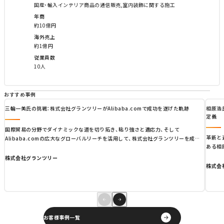
国産･輸入インテリア商品の通信販売,室内装飾に関する施工
年商
約10億円
海外売上
約1億円
従業員数
10人
おすすめ事例
三輪一美氏の挑戦：株式会社グランツリーがAlibaba.comで成功を遂げた軌跡
相原浩
定義
国際貿易の分野でダイナミックな道を切り拓き、粘り強さと適応力、そして
革新と
Alibaba.comの広大なグローバルリーチを活用して、株式会社グランツリーを成功
ある相
に導いてきた三輪和美氏。小さな一歩から始まり、日本のサプライヤーコミュニティ
り開い
の中心的な存在へと成長した彼女の物語は、Eコマースの変革力を示す証となってい
株式会社グランツリー
イズネ
ます。
株式会
のよう
お客様事例一覧