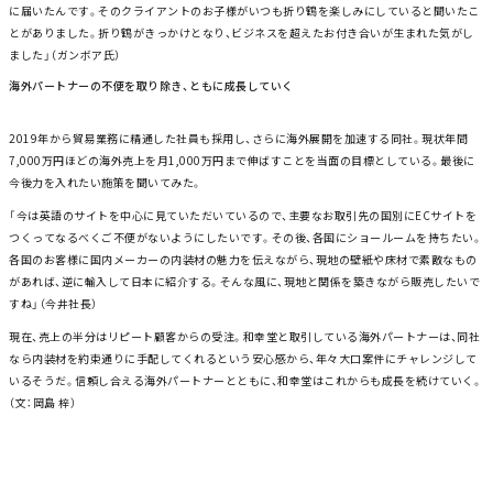
に届いたんです。そのクライアントのお子様がいつも折り鶴を楽しみにしていると聞いたこ
とがありました。折り鶴がきっかけとなり、ビジネスを超えたお付き合いが生まれた気がし
ました」（ガンボア氏）
海外パートナーの不便を取り除き、ともに成長していく
2019年から貿易業務に精通した社員も採用し、さらに海外展開を加速する同社。現状年間
7,000万円ほどの海外売上を月1,000万円まで伸ばすことを当面の目標としている。最後に
今後力を入れたい施策を聞いてみた。
「今は英語のサイトを中心に見ていただいているので、主要なお取引先の国別にECサイトを
つくってなるべくご不便がないようにしたいです。その後、各国にショールームを持ちたい。
各国のお客様に国内メーカーの内装材の魅力を伝えながら、現地の壁紙や床材で素敵なもの
があれば、逆に輸入して日本に紹介する。そんな風に、現地と関係を築きながら販売したいで
すね」（今井社長）
現在、売上の半分はリピート顧客からの受注。和幸堂と取引している海外パートナーは、同社
なら内装材を約束通りに手配してくれるという安心感から、年々大口案件にチャレンジして
いるそうだ。信頼し合える海外パートナーとともに、和幸堂はこれからも成長を続けていく。
（文：岡島 梓）