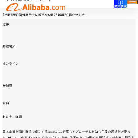
トップ
セミナー
【常時配信】海外展示会に頼らないB2B越境EC紹介セミナー
資料請求
【常時配信】海外展示会に頼らないB2B越境EC紹介セミナー
概要
開催場所
オンライン
参加費
無料
セミナー詳細
日本企業が海外市場で成功するためには、的確なアプローチと有効な手段の選択が必要で
す。デジタル化が進む中で、従来の方法に加え、効率的かつ効果的な販路拡大が企業の競争力