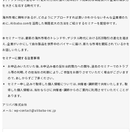
を大きく左右する時代です。
海外市場に興味があるが、どのようにアプローチすれば良いかわからない――そんな企業様のた
めに、Alibaba.comを活用した販路拡大の方法をご紹介するセミナーを配信中です。
本セミナーでは、最新の海外市場のトレンドや、デジタル時代におけるB2B取引の進化を踏ま
え、企業がいかにして自社製品を世界中のバイヤーに届け、新たな市場を開拓されているかを
お話しいたします。
セミナーに関する注意事項
お申込みいただいた後、お申込み者の反社会的勢力への関与、過去のセミナーでのトラブ
ル等の判明、その他当社の判断により、ご参加をお断りさせていただく場合がございます
ので、あしからずご了承ください。
セミナー申し込みで取得した個人情報については、共催者・講師間で共有いたします。取
得した個人情報は、当社ならびに共催者・講師からのご案内に利用させていただくことが
あります。
アリババ株式会社
メール： wp-contact@alibaba-inc.jp