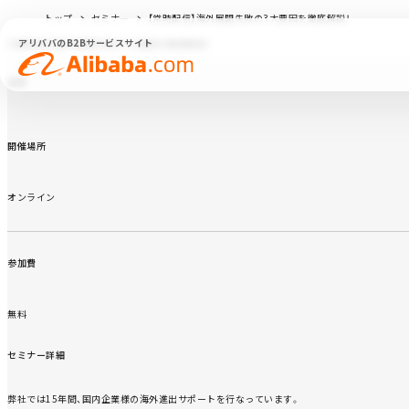
トップ
セミナー
【常時配信】海外展開失敗の3大要因を徹底解説！
アリババのB2Bサービスサイト
【常時配信】海外展開失敗の3大要因を徹底解説！
概要
開催場所
オンライン
参加費
無料
セミナー詳細
弊社では15年間、国内企業様の海外進出サポートを行なっています。