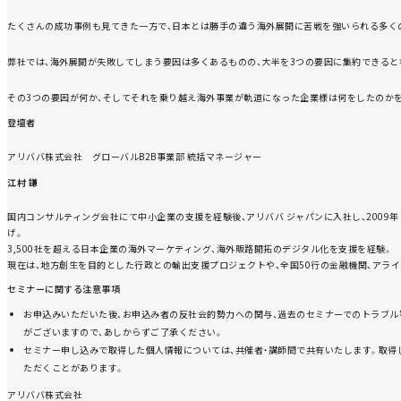
たくさんの成功事例も見てきた一方で、日本とは勝手の違う海外展開に苦戦を強いられる多く
弊社では、海外展開が失敗してしまう要因は多くあるものの、大半を3つの要因に集約できると
その3つの要因が何か、そしてそれを乗り越え海外事業が軌道になった企業様は何をしたのか
登壇者
アリババ株式会社 グローバルB2B事業部 統括マネージャー
江村 謙
国内コンサルティング会社にて中小企業の支援を経験後、アリババ ジャパンに入社し、2009年 オ
げ。
3,500社を超える日本企業の海外マーケティング、海外販路開拓のデジタル化を支援を経験。
現在は、地方創生を目的とした行政との輸出支援プロジェクトや、全国50行の金融機関、アラ
セミナーに関する注意事項
お申込みいただいた後、お申込み者の反社会的勢力への関与、過去のセミナーでのトラブル
がございますので、あしからずご了承ください。
セミナー申し込みで取得した個人情報については、共催者・講師間で共有いたします。取得
ただくことがあります。
アリババ株式会社